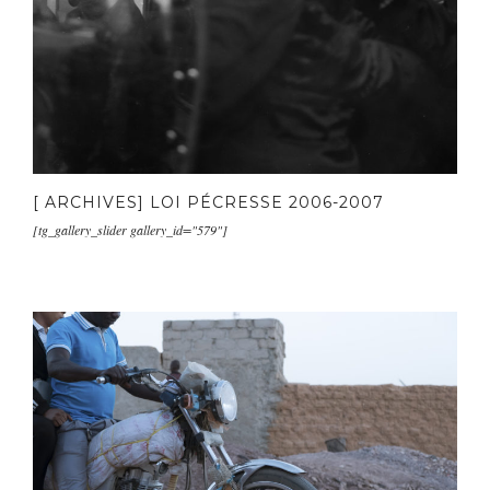
[ ARCHIVES] LOI PÉCRESSE 2006-2007
[tg_gallery_slider gallery_id="579"]